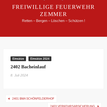
FREIWILLIGE FEUERWEHR
ZEMMER
Retten – Bergen – Löschen – Schützen !
Einsätze
Einsätze 2024
2402 Bacheinlauf
8. Juli 2024
Beitragsnavigation
2401 BMA SCHÖNFELDERHOF
2403 VERKEHRSABSICHERUNG