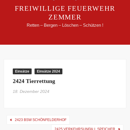
FREIWILLIGE FEUERWEHR
ZEMMER
Retten – Bergen – Löschen – Schützen !
Einsätze
Einsätze 2024
2424 Tierrettung
18. Dezember 2024
Beitragsnavigation
2423 BSW SCHÖNFELDERHOF
2425 VERKEHRSUNFALL SPEICHER