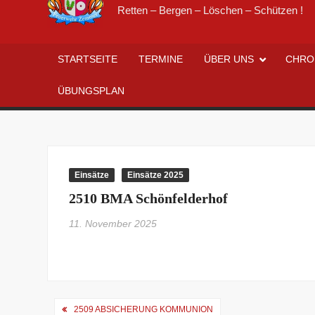
Retten – Bergen – Löschen – Schützen !
STARTSEITE
TERMINE
ÜBER UNS
CHRO
ÜBUNGSPLAN
Einsätze
Einsätze 2025
2510 BMA Schönfelderhof
11. November 2025
Beitragsnavigation
2509 ABSICHERUNG KOMMUNION