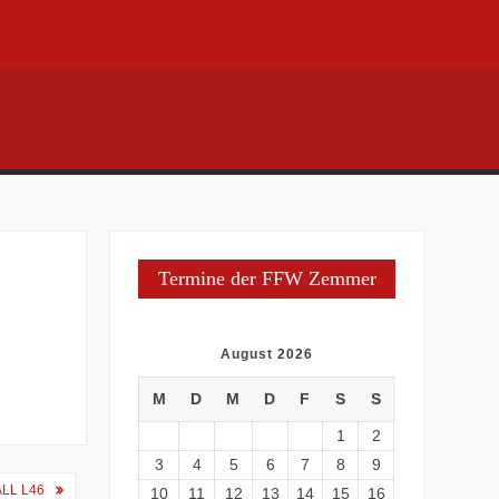
Termine der FFW Zemmer
August 2026
M
D
M
D
F
S
S
1
2
3
4
5
6
7
8
9
LL L46
10
11
12
13
14
15
16