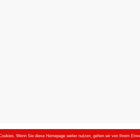
 WordPress
|
Theme: FreeNews
|
By
ThemeSpiral.com
.
Cookies. Wenn Sie diese Homepage weiter nutzen, gehen wir von Ihrem Einve