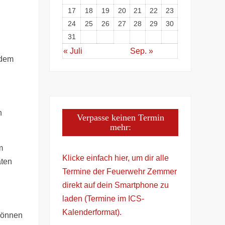
17
18
19
20
21
22
23
24
25
26
27
28
29
30
31
« Juli
Sep. »
 dem
n
Verpasse keinen Termin
mehr:
m
Klicke einfach hier, um dir alle
aten
Termine der Feuerwehr Zemmer
direkt auf dein Smartphone zu
laden (Termine im ICS-
Kalenderformat).
 können