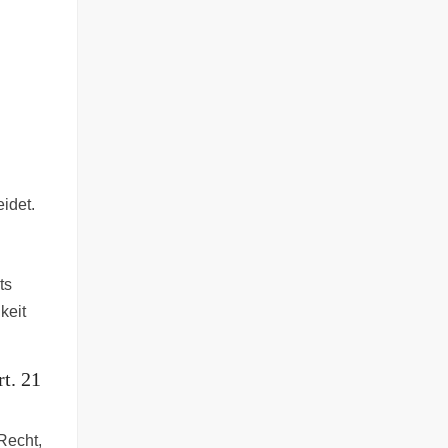
idet.
ts
keit
t. 21
Recht,