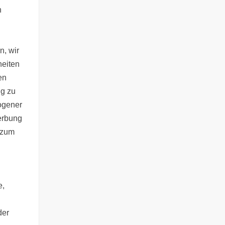
n
n, wir
heiten
en
ng zu
ogener
werbung
 zum
e,
der