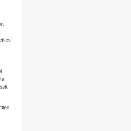
rt
.
eit es
l
ne
selt
itten