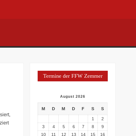
Termine der FFW Zemmer
August 2026
M
D
M
D
F
S
S
iert,
1
2
iert
3
4
5
6
7
8
9
10
11
12
13
14
15
16