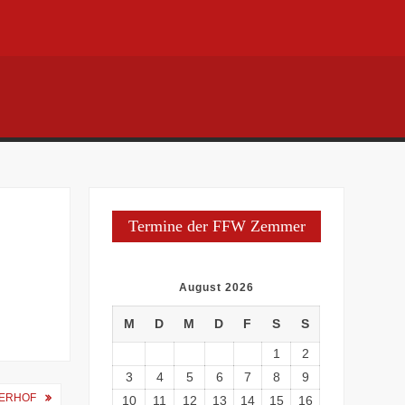
Termine der FFW Zemmer
August 2026
M
D
M
D
F
S
S
1
2
3
4
5
6
7
8
9
DERHOF
10
11
12
13
14
15
16