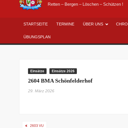
Retten – Bergen – Löschen – Schützen !
STARTSEITE
TERMINE
ÜBER UNS
CHRO
ÜBUNGSPLAN
Einsätze
Einsätze 2026
2604 BMA Schönfelderhof
29. März 2026
Beitragsnavigation
2603 VU