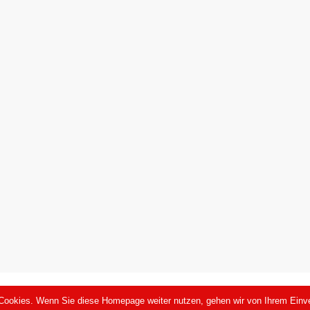
 WordPress
|
Theme: FreeNews
|
By
ThemeSpiral.com
.
Cookies. Wenn Sie diese Homepage weiter nutzen, gehen wir von Ihrem Einve