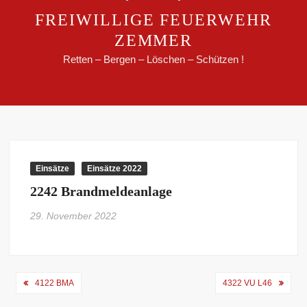
FREIWILLIGE FEUERWEHR
ZEMMER
Retten – Bergen – Löschen – Schützen !
Einsätze
Einsätze 2022
2242 Brandmeldeanlage
29. November 2022
Beitragsnavigation
4122 BMA
4322 VU L46