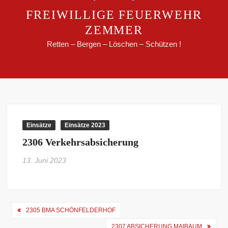
FREIWILLIGE FEUERWEHR
ZEMMER
Retten – Bergen – Löschen – Schützen !
Einsätze
Einsätze 2023
2306 Verkehrsabsicherung
13. Juni 2023
Beitragsnavigation
2305 BMA SCHÖNFELDERHOF
2307 ABSICHERUNG MAIBAUM