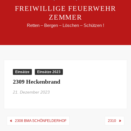
FREIWILLIGE FEUERWEHR
ZEMMER
Retten – Bergen – Löschen – Schützen !
Einsätze
Einsätze 2023
2309 Heckenbrand
21. Dezember 2023
Beitragsnavigation
2308 BMA SCHÖNFELDERHOF
2310